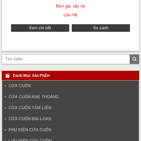
Đơn giá: liên hệ
Liên Hệ
Xem chi tiết
So sánh
Tì
ki
Danh Mục Sản Phẩm
CỬA CUỐN
CỬA CUỐN KHE THOÁNG
CỬA CUỐN TẤM LIỀN
CỬA CUỐN ĐÀI LOAN
PHỤ KIỆN CỬA CUỐN
LƯU ĐIỆN CỬA CUỐN