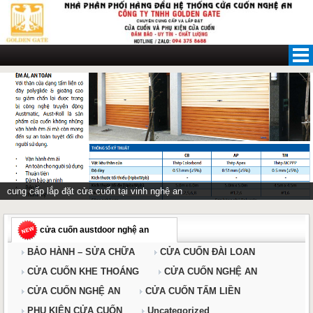
Skip
to
content
cung cấp lắp đặt cửa cuốn tại vinh nghệ an
cửa cuốn austdoor nghệ an
BẢO HÀNH – SỬA CHỮA
CỬA CUỐN ĐÀI LOAN
CỬA CUỐN KHE THOÁNG
CỬA CUỐN NGHỆ AN
CỬA CUỐN NGHỆ AN
CỬA CUỐN TẤM LIỀN
PHỤ KIỆN CỬA CUỐN
Uncategorized