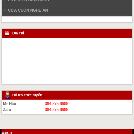
CỬA CUỐN NGHỆ AN
Địa chỉ
Hỗ trợ trực tuyến
Mr Hào
094 375 8688
Zalo
094 375 8688
MENU