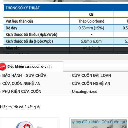
điều khiển cửa cuốn ở vinh
BẢO HÀNH – SỬA CHỮA
CỬA CUỐN ĐÀI LOAN
CỬA CUỐN NGHỆ AN
CỬA CUỐN NGHỆ AN
PHỤ KIỆN CỬA CUỐN
Uncategorized
Hiển thị tất cả 2 kết quả