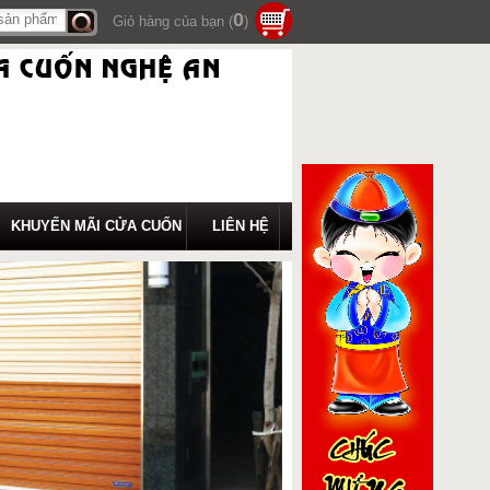
0
Giỏ hàng của bạn (
)
Tìm
kiếm
KHUYẾN MÃI CỬA CUỐN
LIÊN HỆ