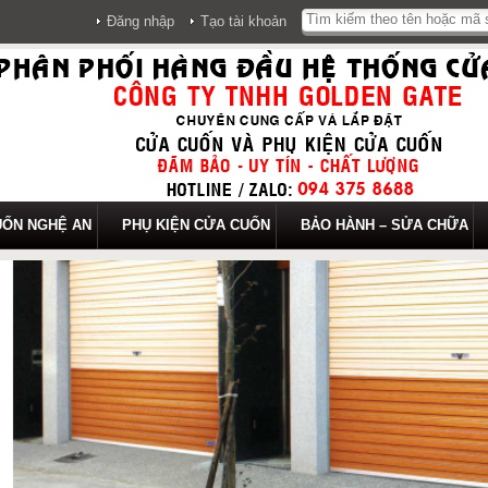
Đăng nhập
Tạo tài khoản
UỐN NGHỆ AN
PHỤ KIỆN CỬA CUỐN
BẢO HÀNH – SỬA CHỮA