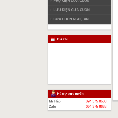
PHỤ KIỆN CỬA CUỐN
LƯU ĐIỆN CỬA CUỐN
CỬA CUỐN NGHỆ AN
Địa chỉ
Hỗ trợ trực tuyến
Mr Hào
094 375 8688
Zalo
094 375 8688