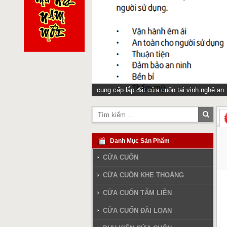
cung cấp lắp đặt cửa cuốn tại vinh nghệ an
Tìm
kiếm
Danh Mục Sản Phẩm
CỬA CUỐN
CỬA CUỐN KHE THOÁNG
CỬA CUỐN TẤM LIỀN
CỬA CUỐN ĐÀI LOAN