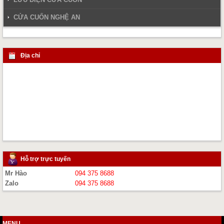
CỬA CUỐN NGHỆ AN
Địa chỉ
Hỗ trợ trực tuyến
Mr Hào
094 375 8688
Zalo
094 375 8688
MENU