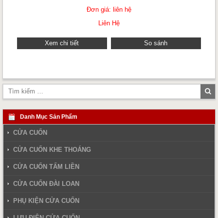
Đơn giá: liên hệ
Liên Hệ
Xem chi tiết
So sánh
Tì
ki
Danh Mục Sản Phẩm
CỬA CUỐN
CỬA CUỐN KHE THOÁNG
CỬA CUỐN TẤM LIỀN
CỬA CUỐN ĐÀI LOAN
PHỤ KIỆN CỬA CUỐN
LƯU ĐIỆN CỬA CUỐN