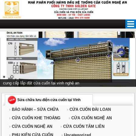
Skip
to
content
cung cấp lắp đặt cửa cuốn tại vinh nghệ an
Sửa chữa lưu điện cửa cuốn tại Vinh
BẢO HÀNH – SỬA CHỮA
CỬA CUỐN ĐÀI LOAN
CỬA CUỐN KHE THOÁNG
CỬA CUỐN NGHỆ AN
CỬA CUỐN NGHỆ AN
CỬA CUỐN TẤM LIỀN
PHỤ KIỆN CỬA CUỐN
Uncategorized