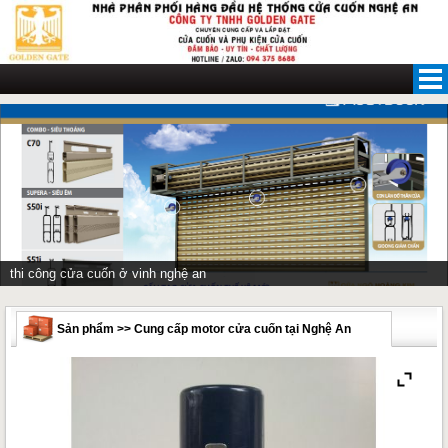
Skip
to
content
thi công cửa cuốn ở vinh nghệ an
Sản phẩm >> Cung cấp motor cửa cuốn tại Nghệ An