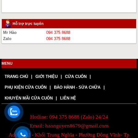
Hỗ trợ trực tuyến
Mr Hào
094 375 8688
Zalo
094 375 8688
MENU
TRANG CHỦ
GIỚI THIỆU
CỬA CUỐN
PHỤ KIỆN CỬA CUỐN
BẢO HÀNH - SỬA CHỮA
KHUYẾN MÃI CỬA CUỐN
LIÊN HỆ
Hotline: 094 375 8688 (Zalo) 24/24
Email: haonguyen8679@gmail.com
Add: Tổ 2 - Khối Trung Nghĩa - Phường Đông Vĩnh- Tp